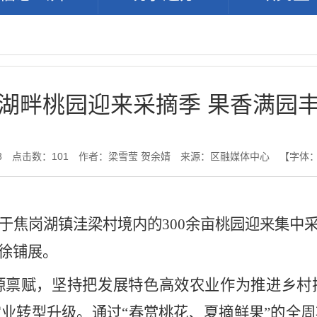
湖畔桃园迎来采摘季 果香满园
3
点击数：
101
作者：梁雪莹 贺余婧
来源：区融媒体中心
【字体
于焦岗湖镇洼梁村境内的300余亩桃园迎来集中
徐铺展。
禀赋，坚持把发展特色高效农业作为推进乡村
业转型升级。通过“春赏桃花、夏摘鲜果”的全