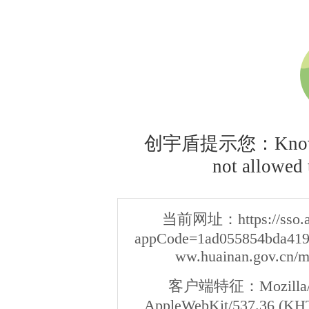
创宇盾提示您：Knownsec
not allowed t
当前网址：
https://sso
appCode=1ad055854bda4192
ww.huainan.gov.cn/m
客户端特征：
Mozilla/
AppleWebKit/537.36 (KHT